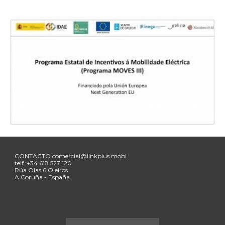
CONTACTO
comercial@linkplus.mobi
telf.:+34
618 527 120
Rúa
Olas 6 Oleiros
A Coruña - España